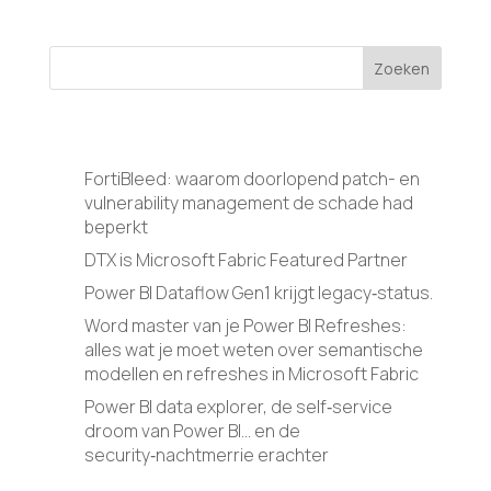
Zoeken
Recente berichten
FortiBleed: waarom doorlopend patch- en
vulnerability management de schade had
beperkt
DTX is Microsoft Fabric Featured Partner
Power BI Dataflow Gen1 krijgt legacy‑status.
Word master van je Power BI Refreshes:
alles wat je moet weten over semantische
modellen en refreshes in Microsoft Fabric
Power BI data explorer, de self‑service
droom van Power BI… en de
security‑nachtmerrie erachter