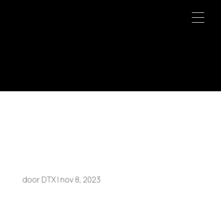
Ramon
Rientsma
door
DTX
|
nov 8, 2023