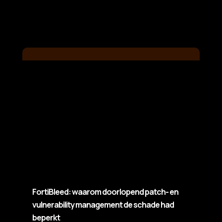
L
FortiBleed: waarom doorlopend patch- en
vulnerability management de schade had
beperkt