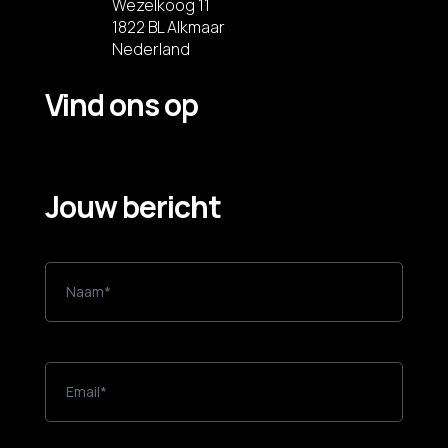
Wezelkoog 11
1822 BL Alkmaar
Nederland
Vind ons op
Jouw bericht
A
l
g
e
m
e
e
n
c