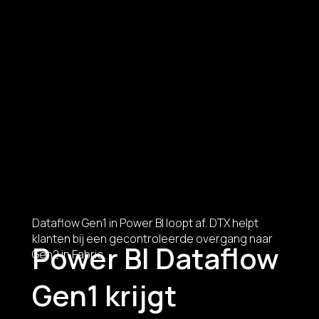
Dataflow Gen1 in Power BI loopt af. DTX helpt
klanten bij een gecontroleerde overgang naar
Power BI Dataflow
Gen2 in Fabric.
Gen1 krijgt