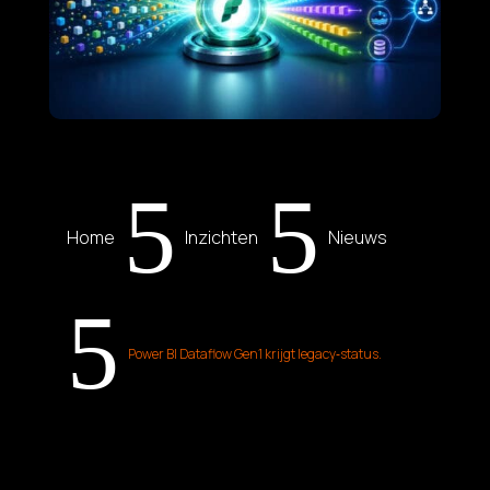
5
5
Home
Inzichten
Nieuws
5
Power BI Dataflow Gen1 krijgt legacy‑status.