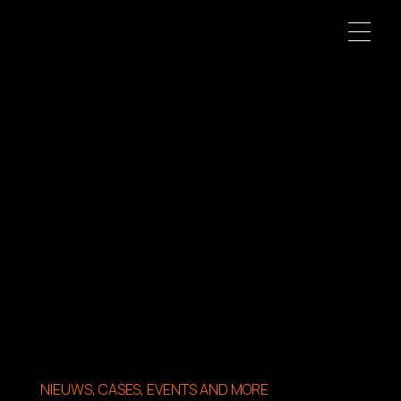
NIEUWS, CASES, EVENTS AND MORE