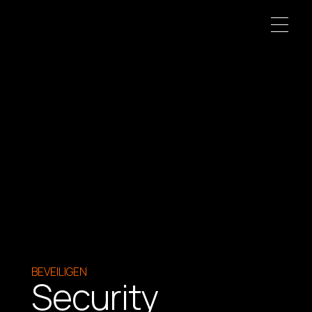
BEVEILIGEN
Security