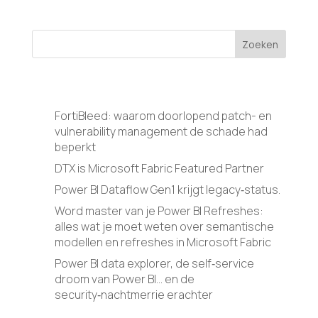
Zoeken
Recente berichten
FortiBleed: waarom doorlopend patch- en
vulnerability management de schade had
beperkt
DTX is Microsoft Fabric Featured Partner
Power BI Dataflow Gen1 krijgt legacy‑status.
Word master van je Power BI Refreshes:
alles wat je moet weten over semantische
modellen en refreshes in Microsoft Fabric
Power BI data explorer, de self‑service
droom van Power BI… en de
security‑nachtmerrie erachter